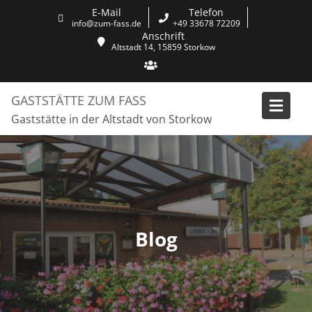
Skip
E-Mail
Telefon
to
info@zum-fass.de
+49 33678 72209
Anschrift
content
Altstadt 14, 15859 Storkow
GASTSTÄTTE ZUM FASS
Gaststätte in der Altstadt von Storkow
Blog