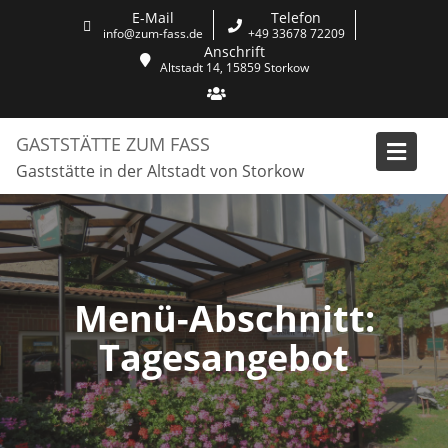
Skip
E-Mail
Telefon
to
info@zum-fass.de
+49 33678 72209
Anschrift
content
Altstadt 14, 15859 Storkow
GASTSTÄTTE ZUM FASS
Gaststätte in der Altstadt von Storkow
Menü-Abschnitt:
Tagesangebot