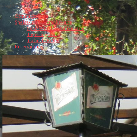
Gaststätte in der Altstadt von Storkow
Öffnungszeiten
Speise- und Getränkekarte
Speise- und Getränkekarte
Tagesangebot
Tschech-Kugel
Reservierung