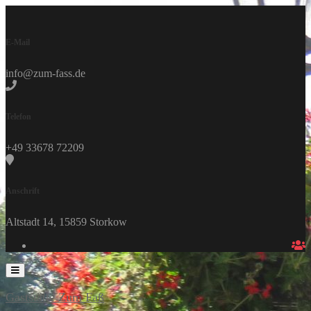
Skip
to
content
E-Mail
info@zum-fass.de
Telefon
+49 33678 72209
Anschrift
Altstadt 14, 15859 Storkow
Gaststätte Zum Faß